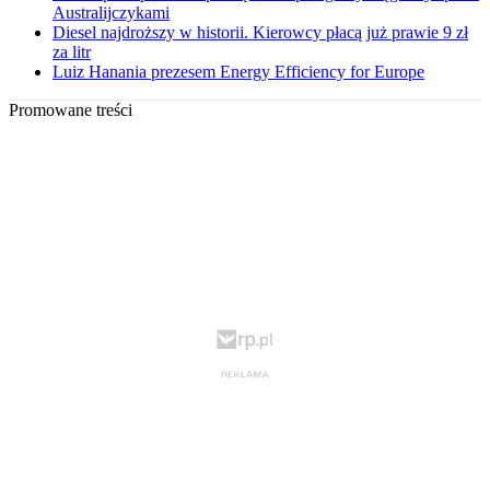
Australijczykami
Diesel najdroższy w historii. Kierowcy płacą już prawie 9 zł
za litr
Luiz Hanania prezesem Energy Efficiency for Europe
Promowane treści