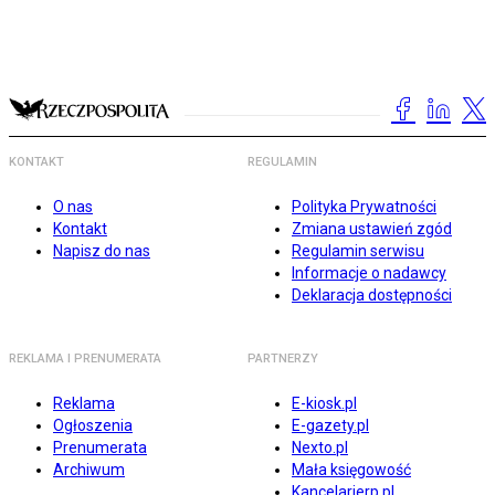
KONTAKT
REGULAMIN
O nas
Polityka Prywatności
Kontakt
Zmiana ustawień zgód
Napisz do nas
Regulamin serwisu
Informacje o nadawcy
Deklaracja dostępności
REKLAMA I PRENUMERATA
PARTNERZY
Reklama
E-kiosk.pl
Ogłoszenia
E-gazety.pl
Prenumerata
Nexto.pl
Archiwum
Mała księgowość
Kancelarierp.pl