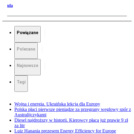
ula
Powiązane
Polecane
Najnowsze
Tagi
Wojna i energia. Ukraińska lekcja dla Europy
Polska płaci pierwsze pieniądze za przegrany węglowy spór z
Australijczykami
Diesel najdroższy w historii. Kierowcy płacą już prawie 9 zł
za litr
Luiz Hanania prezesem Energy Efficiency for Europe