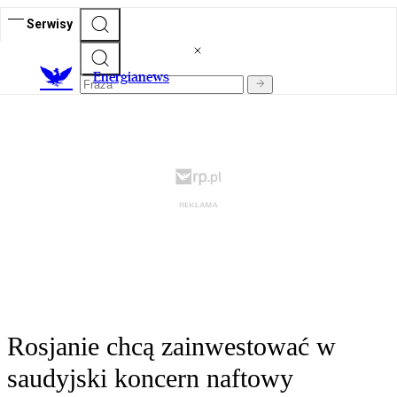
Serwisy
E
nergianews
Rosjanie chcą zainwestować w
saudyjski koncern naftowy