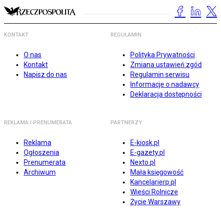
KONTAKT
REGULAMIN
O nas
Polityka Prywatności
Kontakt
Zmiana ustawień zgód
Napisz do nas
Regulamin serwisu
Informacje o nadawcy
Deklaracja dostępności
REKLAMA I PRENUMERATA
PARTNERZY
Reklama
E-kiosk.pl
Ogłoszenia
E-gazety.pl
Prenumerata
Nexto.pl
Archiwum
Mała księgowość
Kancelarierp.pl
Wieści Rolnicze
Życie Warszawy