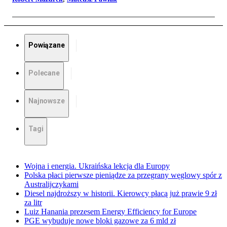
Powiązane
Polecane
Najnowsze
Tagi
Wojna i energia. Ukraińska lekcja dla Europy
Polska płaci pierwsze pieniądze za przegrany węglowy spór z
Australijczykami
Diesel najdroższy w historii. Kierowcy płacą już prawie 9 zł
za litr
Luiz Hanania prezesem Energy Efficiency for Europe
PGE wybuduje nowe bloki gazowe za 6 mld zł