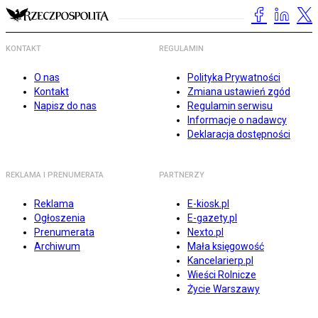
KONTAKT
REGULAMIN
O nas
Polityka Prywatności
Kontakt
Zmiana ustawień zgód
Napisz do nas
Regulamin serwisu
Informacje o nadawcy
Deklaracja dostępności
REKLAMA I PRENUMERATA
PARTNERZY
Reklama
E-kiosk.pl
Ogłoszenia
E-gazety.pl
Prenumerata
Nexto.pl
Archiwum
Mała księgowość
Kancelarierp.pl
Wieści Rolnicze
Życie Warszawy