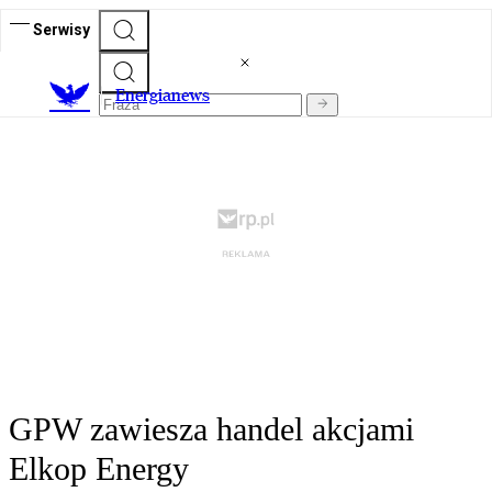
Serwisy
E
nergianews
GPW zawiesza handel akcjami
Elkop Energy