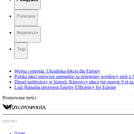
Polecane
Najnowsze
Tagi
Wojna i energia. Ukraińska lekcja dla Europy
Polska płaci pierwsze pieniądze za przegrany węglowy spór z 
Diesel najdroższy w historii. Kierowcy płacą już prawie 9 zł za 
Luiz Hanania prezesem Energy Efficiency for Europe
Promowane treści
KONTAKT
O nas