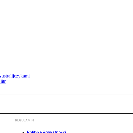
Australijczykami
litr
REGULAMIN
Polityka Prywatności