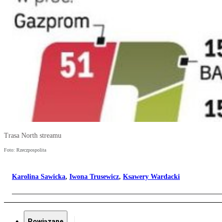
Trasa North streamu
Foto: Rzeczpospolita
Karolina Sawicka
,
Iwona Trusewicz
,
Ksawery Wardacki
Powiązane