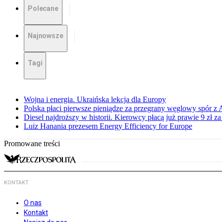
Polecane
Najnowsze
Tagi
Wojna i energia. Ukraińska lekcja dla Europy
Polska płaci pierwsze pieniądze za przegrany węglowy spór z 
Diesel najdroższy w historii. Kierowcy płacą już prawie 9 zł za 
Luiz Hanania prezesem Energy Efficiency for Europe
Promowane treści
KONTAKT
O nas
Kontakt