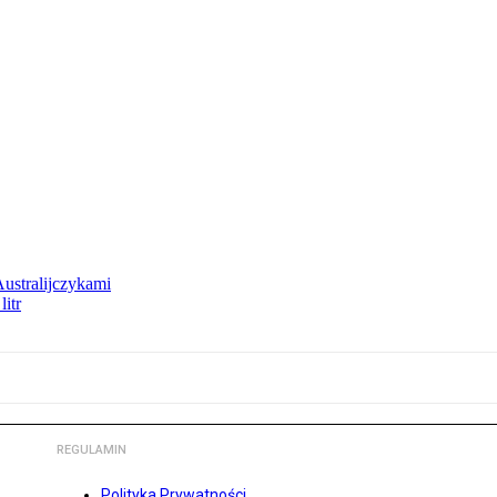
Australijczykami
litr
REGULAMIN
Polityka Prywatności