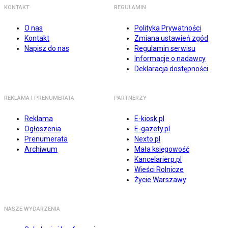
KONTAKT
REGULAMIN
O nas
Polityka Prywatności
Kontakt
Zmiana ustawień zgód
Napisz do nas
Regulamin serwisu
Informacje o nadawcy
Deklaracja dostępności
REKLAMA I PRENUMERATA
PARTNERZY
Reklama
E-kiosk.pl
Ogłoszenia
E-gazety.pl
Prenumerata
Nexto.pl
Archiwum
Mała księgowość
Kancelarierp.pl
Wieści Rolnicze
Życie Warszawy
NASZE WYDARZENIA