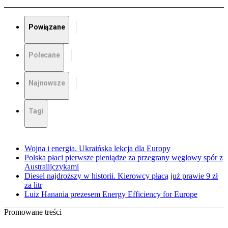
Powiązane
Polecane
Najnowsze
Tagi
Wojna i energia. Ukraińska lekcja dla Europy
Polska płaci pierwsze pieniądze za przegrany węglowy spór z
Australijczykami
Diesel najdroższy w historii. Kierowcy płacą już prawie 9 zł
za litr
Luiz Hanania prezesem Energy Efficiency for Europe
Promowane treści