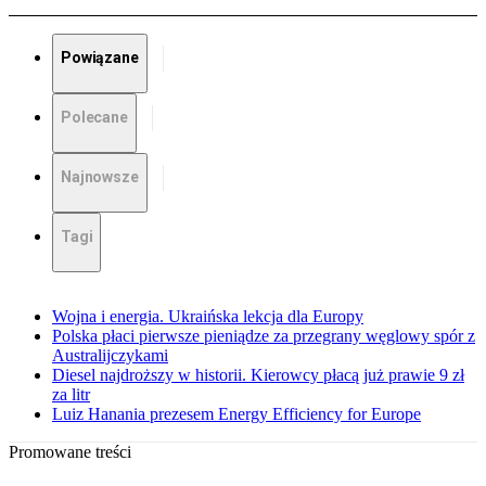
Powiązane
Polecane
Najnowsze
Tagi
Wojna i energia. Ukraińska lekcja dla Europy
Polska płaci pierwsze pieniądze za przegrany węglowy spór z
Australijczykami
Diesel najdroższy w historii. Kierowcy płacą już prawie 9 zł
za litr
Luiz Hanania prezesem Energy Efficiency for Europe
Promowane treści