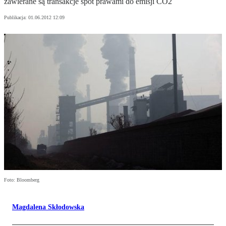
zawierane są transakcje spot prawami do emisji CO2
Publikacja:
01.06.2012 12:09
Foto: Bloomberg
Magdalena Skłodowska