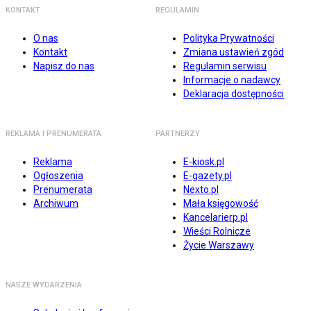
KONTAKT
REGULAMIN
O nas
Polityka Prywatności
Kontakt
Zmiana ustawień zgód
Napisz do nas
Regulamin serwisu
Informacje o nadawcy
Deklaracja dostępności
REKLAMA I PRENUMERATA
PARTNERZY
Reklama
E-kiosk.pl
Ogłoszenia
E-gazety.pl
Prenumerata
Nexto.pl
Archiwum
Mała księgowość
Kancelarierp.pl
Wieści Rolnicze
Życie Warszawy
NASZE WYDARZENIA