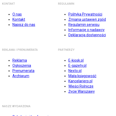
KONTAKT
REGULAMIN
O nas
Polityka Prywatności
Kontakt
Zmiana ustawień zgód
Napisz do nas
Regulamin serwisu
Informacje o nadawcy
Deklaracja dostępności
REKLAMA I PRENUMERATA
PARTNERZY
Reklama
E-kiosk.pl
Ogłoszenia
E-gazety.pl
Prenumerata
Nexto.pl
Archiwum
Mała księgowość
Kancelarierp.pl
Wieści Rolnicze
Życie Warszawy
NASZE WYDARZENIA