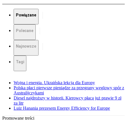
Powiązane
Polecane
Najnowsze
Tagi
Wojna i energia. Ukraińska lekcja dla Europy
Polska płaci pierwsze pieniądze za przegrany węglowy spór z
Australijczykami
Diesel najdroższy w historii. Kierowcy płacą już prawie 9 zł
za litr
Luiz Hanania prezesem Energy Efficiency for Europe
Promowane treści