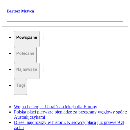
Bartosz Mszyca
Powiązane
Polecane
Najnowsze
Tagi
Wojna i energia. Ukraińska lekcja dla Europy
Polska płaci pierwsze pieniądze za przegrany węglowy spór z
Australijczykami
Diesel najdroższy w historii. Kierowcy płacą już prawie 9 zł
za litr