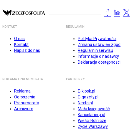
KONTAKT
REGULAMIN
O nas
Polityka Prywatności
Kontakt
Zmiana ustawień zgód
Napisz do nas
Regulamin serwisu
Informacje o nadawcy
Deklaracja dostępności
REKLAMA I PRENUMERATA
PARTNERZY
Reklama
E-kiosk.pl
Ogłoszenia
E-gazety.pl
Prenumerata
Nexto.pl
Archiwum
Mała księgowość
Kancelarierp.pl
Wieści Rolnicze
Życie Warszawy