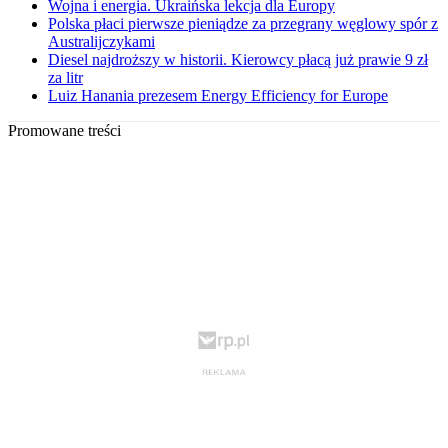
Wojna i energia. Ukraińska lekcja dla Europy
Polska płaci pierwsze pieniądze za przegrany węglowy spór z
Australijczykami
Diesel najdroższy w historii. Kierowcy płacą już prawie 9 zł
za litr
Luiz Hanania prezesem Energy Efficiency for Europe
Promowane treści