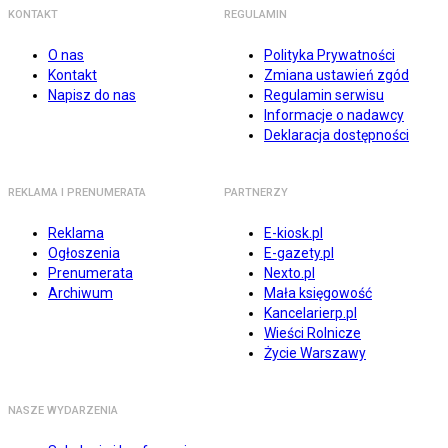
KONTAKT
REGULAMIN
O nas
Polityka Prywatności
Kontakt
Zmiana ustawień zgód
Napisz do nas
Regulamin serwisu
Informacje o nadawcy
Deklaracja dostępności
REKLAMA I PRENUMERATA
PARTNERZY
Reklama
E-kiosk.pl
Ogłoszenia
E-gazety.pl
Prenumerata
Nexto.pl
Archiwum
Mała księgowość
Kancelarierp.pl
Wieści Rolnicze
Życie Warszawy
NASZE WYDARZENIA