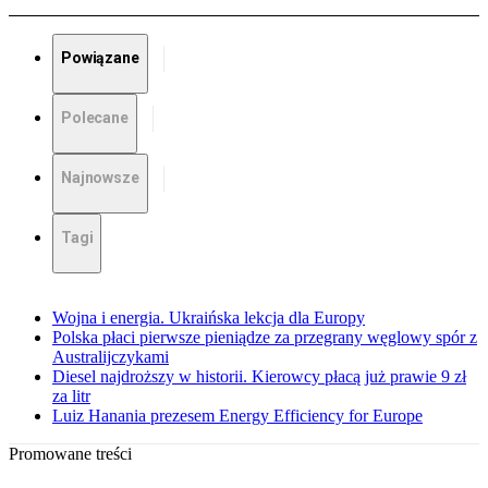
Powiązane
Polecane
Najnowsze
Tagi
Wojna i energia. Ukraińska lekcja dla Europy
Polska płaci pierwsze pieniądze za przegrany węglowy spór z
Australijczykami
Diesel najdroższy w historii. Kierowcy płacą już prawie 9 zł
za litr
Luiz Hanania prezesem Energy Efficiency for Europe
Promowane treści