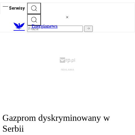
Serwisy
E
nergianews
Gazprom dyskryminowany w
Serbii