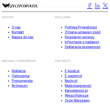
KONTAKT
REGULAMIN
O nas
Polityka Prywatności
Kontakt
Zmiana ustawień zgód
Napisz do nas
Regulamin serwisu
Informacje o nadawcy
Deklaracja dostępności
REKLAMA I PRENUMERATA
PARTNERZY
Reklama
E-kiosk.pl
Ogłoszenia
E-gazety.pl
Prenumerata
Nexto.pl
Archiwum
Mała księgowość
Kancelarierp.pl
Wieści Rolnicze
Życie Warszawy