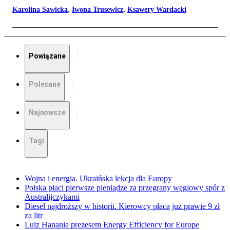
Karolina Sawicka
,
Iwona Trusewicz
,
Ksawery Wardacki
Powiązane
Polecane
Najnowsze
Tagi
Wojna i energia. Ukraińska lekcja dla Europy
Polska płaci pierwsze pieniądze za przegrany węglowy spór z
Australijczykami
Diesel najdroższy w historii. Kierowcy płacą już prawie 9 zł
za litr
Luiz Hanania prezesem Energy Efficiency for Europe