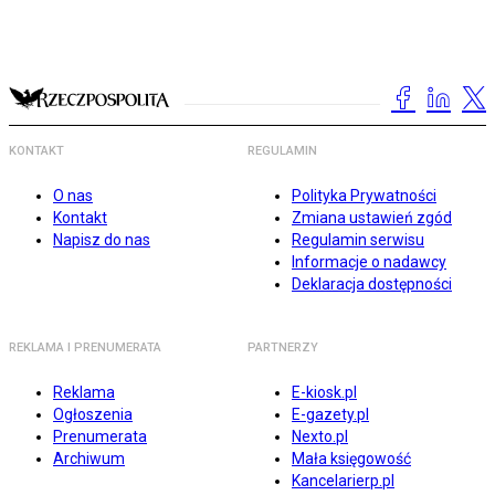
KONTAKT
REGULAMIN
O nas
Polityka Prywatności
Kontakt
Zmiana ustawień zgód
Napisz do nas
Regulamin serwisu
Informacje o nadawcy
Deklaracja dostępności
REKLAMA I PRENUMERATA
PARTNERZY
Reklama
E-kiosk.pl
Ogłoszenia
E-gazety.pl
Prenumerata
Nexto.pl
Archiwum
Mała księgowość
Kancelarierp.pl