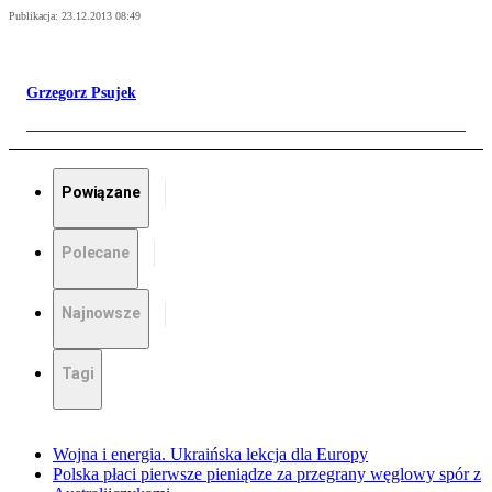
Publikacja:
23.12.2013 08:49
Grzegorz Psujek
Powiązane
Polecane
Najnowsze
Tagi
Wojna i energia. Ukraińska lekcja dla Europy
Polska płaci pierwsze pieniądze za przegrany węglowy spór z