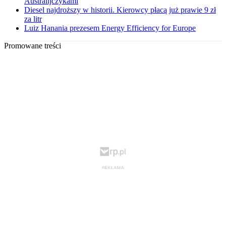
Australijczykami
Diesel najdroższy w historii. Kierowcy płacą już prawie 9 zł
za litr
Luiz Hanania prezesem Energy Efficiency for Europe
Promowane treści