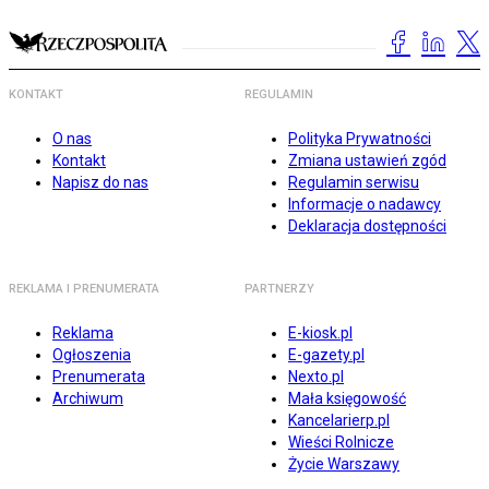
KONTAKT
REGULAMIN
O nas
Polityka Prywatności
Kontakt
Zmiana ustawień zgód
Napisz do nas
Regulamin serwisu
Informacje o nadawcy
Deklaracja dostępności
REKLAMA I PRENUMERATA
PARTNERZY
Reklama
E-kiosk.pl
Ogłoszenia
E-gazety.pl
Prenumerata
Nexto.pl
Archiwum
Mała księgowość
Kancelarierp.pl
Wieści Rolnicze
Życie Warszawy