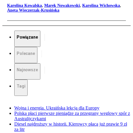
Karolina Kowalska
,
Marek Nowakowski
,
Karolina Wichowska
,
Aneta Wieczerzak-Krusińska
Powiązane
Polecane
Najnowsze
Tagi
Wojna i energia. Ukraińska lekcja dla Europy
Polska płaci pierwsze pieniądze za przegrany węglowy spór z
Australijczykami
Diesel najdroższy w historii. Kierowcy płacą już prawie 9 zł
za litr