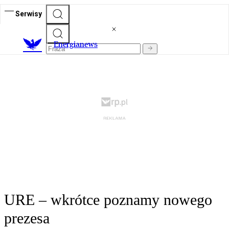
Serwisy
E
nergianews
URE – wkrótce poznamy nowego
prezesa