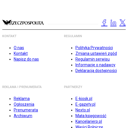
KONTAKT
REGULAMIN
O nas
Polityka Prywatności
Kontakt
Zmiana ustawień zgód
Napisz do nas
Regulamin serwisu
Informacje o nadawcy
Deklaracja dostępności
REKLAMA I PRENUMERATA
PARTNERZY
Reklama
E-kiosk.pl
Ogłoszenia
E-gazety.pl
Prenumerata
Nexto.pl
Archiwum
Mała księgowość
Kancelarierp.pl
Wieści Rolnicze