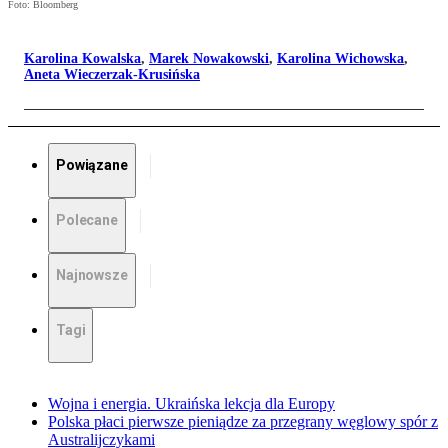
Foto: Bloomberg
Karolina Kowalska
,
Marek Nowakowski
,
Karolina Wichowska
,
Aneta Wieczerzak-Krusińska
Powiązane
Polecane
Najnowsze
Tagi
Wojna i energia. Ukraińska lekcja dla Europy
Polska płaci pierwsze pieniądze za przegrany węglowy spór z
Australijczykami