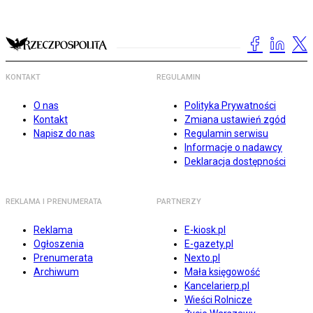
KONTAKT
REGULAMIN
O nas
Polityka Prywatności
Kontakt
Zmiana ustawień zgód
Napisz do nas
Regulamin serwisu
Informacje o nadawcy
Deklaracja dostępności
REKLAMA I PRENUMERATA
PARTNERZY
Reklama
E-kiosk.pl
Ogłoszenia
E-gazety.pl
Prenumerata
Nexto.pl
Archiwum
Mała księgowość
Kancelarierp.pl
Wieści Rolnicze