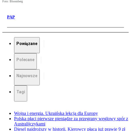
Foto: Bloomberg
PAP
Powiązane
Polecane
Najnowsze
Tagi
Wojna i energia. Ukraińska lekcja dla Europy
Polska płaci pierwsze pieniądze za przegrany węglowy spór z
Australijczykami
Diesel najdroższy w historii. Kierowcy płacą już prawie 9 zł