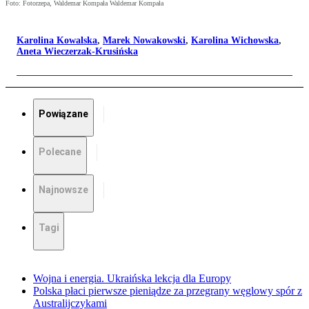
Foto: Fotorzepa, Waldemar Kompała Waldemar Kompała
Karolina Kowalska
,
Marek Nowakowski
,
Karolina Wichowska
,
Aneta Wieczerzak-Krusińska
Powiązane
Polecane
Najnowsze
Tagi
Wojna i energia. Ukraińska lekcja dla Europy
Polska płaci pierwsze pieniądze za przegrany węglowy spór z
Australijczykami