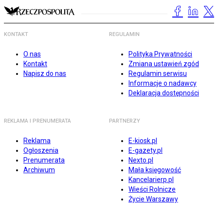
KONTAKT
REGULAMIN
O nas
Polityka Prywatności
Kontakt
Zmiana ustawień zgód
Napisz do nas
Regulamin serwisu
Informacje o nadawcy
Deklaracja dostępności
REKLAMA I PRENUMERATA
PARTNERZY
Reklama
E-kiosk.pl
Ogłoszenia
E-gazety.pl
Prenumerata
Nexto.pl
Archiwum
Mała księgowość
Kancelarierp.pl
Wieści Rolnicze
Życie Warszawy