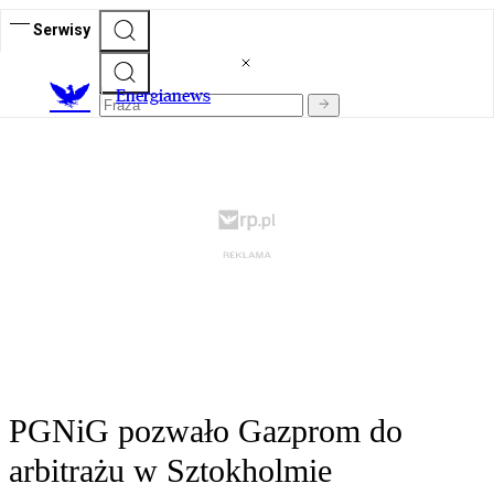
Serwisy
E
nergianews
PGNiG pozwało Gazprom do
arbitrażu w Sztokholmie