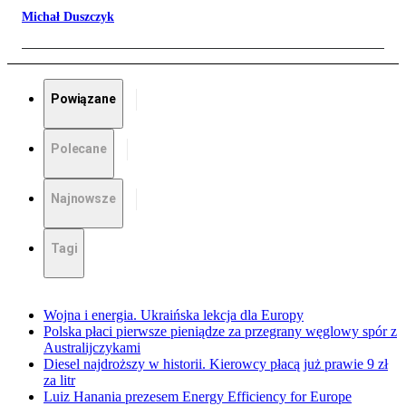
Michał Duszczyk
Powiązane
Polecane
Najnowsze
Tagi
Wojna i energia. Ukraińska lekcja dla Europy
Polska płaci pierwsze pieniądze za przegrany węglowy spór z
Australijczykami
Diesel najdroższy w historii. Kierowcy płacą już prawie 9 zł
za litr
Luiz Hanania prezesem Energy Efficiency for Europe