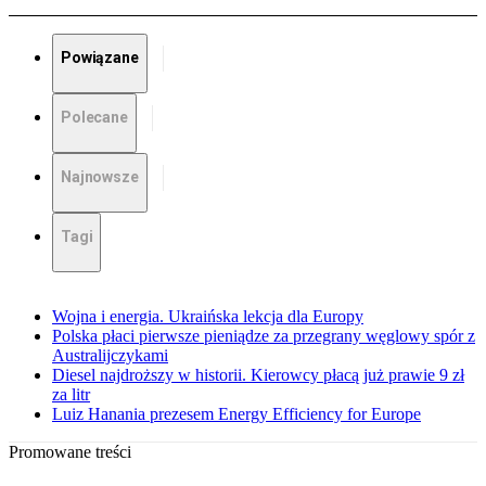
Powiązane
Polecane
Najnowsze
Tagi
Wojna i energia. Ukraińska lekcja dla Europy
Polska płaci pierwsze pieniądze za przegrany węglowy spór z
Australijczykami
Diesel najdroższy w historii. Kierowcy płacą już prawie 9 zł
za litr
Luiz Hanania prezesem Energy Efficiency for Europe
Promowane treści