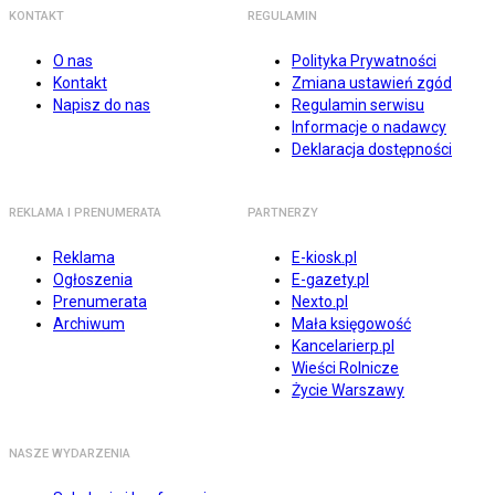
KONTAKT
REGULAMIN
O nas
Polityka Prywatności
Kontakt
Zmiana ustawień zgód
Napisz do nas
Regulamin serwisu
Informacje o nadawcy
Deklaracja dostępności
REKLAMA I PRENUMERATA
PARTNERZY
Reklama
E-kiosk.pl
Ogłoszenia
E-gazety.pl
Prenumerata
Nexto.pl
Archiwum
Mała księgowość
Kancelarierp.pl
Wieści Rolnicze
Życie Warszawy
NASZE WYDARZENIA