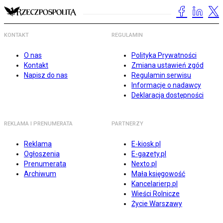
KONTAKT
REGULAMIN
O nas
Polityka Prywatności
Kontakt
Zmiana ustawień zgód
Napisz do nas
Regulamin serwisu
Informacje o nadawcy
Deklaracja dostępności
REKLAMA I PRENUMERATA
PARTNERZY
Reklama
E-kiosk.pl
Ogłoszenia
E-gazety.pl
Prenumerata
Nexto.pl
Archiwum
Mała księgowość
Kancelarierp.pl
Wieści Rolnicze
Życie Warszawy