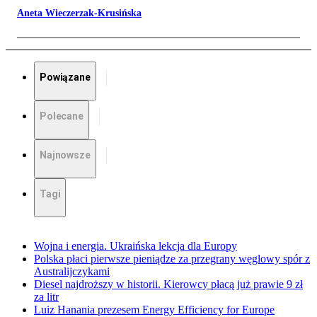
Aneta Wieczerzak-Krusińska
Powiązane
Polecane
Najnowsze
Tagi
Wojna i energia. Ukraińska lekcja dla Europy
Polska płaci pierwsze pieniądze za przegrany węglowy spór z
Australijczykami
Diesel najdroższy w historii. Kierowcy płacą już prawie 9 zł
za litr
Luiz Hanania prezesem Energy Efficiency for Europe