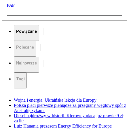
PAP
Powiązane
Polecane
Najnowsze
Tagi
Wojna i energia. Ukraińska lekcja dla Europy
Polska płaci pierwsze pieniądze za przegrany węglowy spór z
Australijczykami
Diesel najdroższy w historii. Kierowcy płacą już prawie 9 zł
za litr
Luiz Hanania prezesem Energy Efficiency for Europe