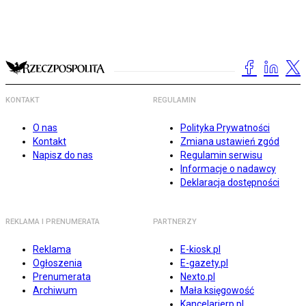
KONTAKT
REGULAMIN
O nas
Polityka Prywatności
Kontakt
Zmiana ustawień zgód
Napisz do nas
Regulamin serwisu
Informacje o nadawcy
Deklaracja dostępności
REKLAMA I PRENUMERATA
PARTNERZY
Reklama
E-kiosk.pl
Ogłoszenia
E-gazety.pl
Prenumerata
Nexto.pl
Archiwum
Mała księgowość
Kancelarierp.pl