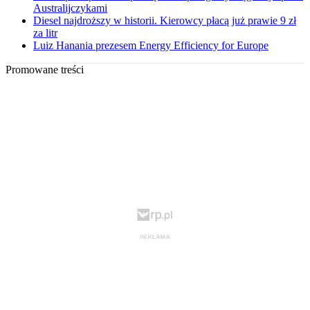
Australijczykami
Diesel najdroższy w historii. Kierowcy płacą już prawie 9 zł
za litr
Luiz Hanania prezesem Energy Efficiency for Europe
Promowane treści