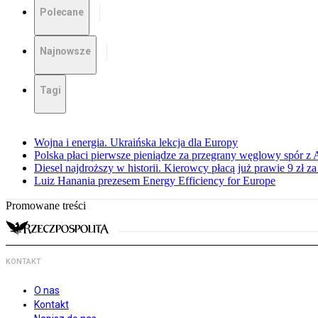
Polecane
Najnowsze
Tagi
Wojna i energia. Ukraińska lekcja dla Europy
Polska płaci pierwsze pieniądze za przegrany węglowy spór z 
Diesel najdroższy w historii. Kierowcy płacą już prawie 9 zł za 
Luiz Hanania prezesem Energy Efficiency for Europe
Promowane treści
KONTAKT
O nas
Kontakt