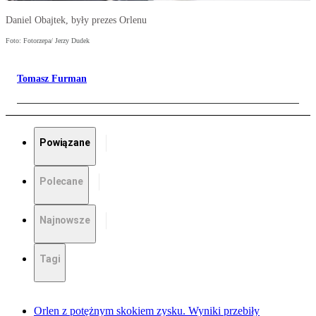
Daniel Obajtek, były prezes Orlenu
Foto: Fotorzepa/ Jerzy Dudek
Tomasz Furman
Powiązane
Polecane
Najnowsze
Tagi
Orlen z potężnym skokiem zysku. Wyniki przebiły