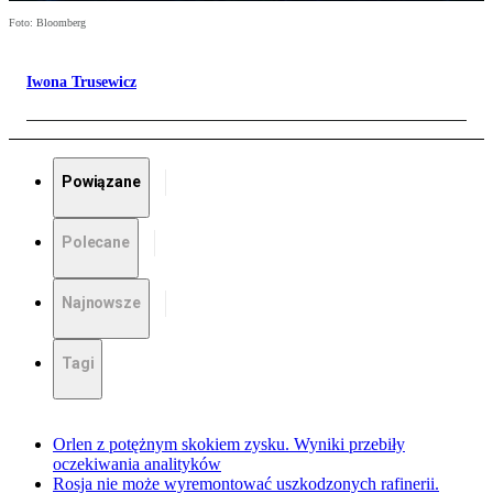
Foto: Bloomberg
Iwona Trusewicz
Powiązane
Polecane
Najnowsze
Tagi
Orlen z potężnym skokiem zysku. Wyniki przebiły
oczekiwania analityków
Rosja nie może wyremontować uszkodzonych rafinerii.