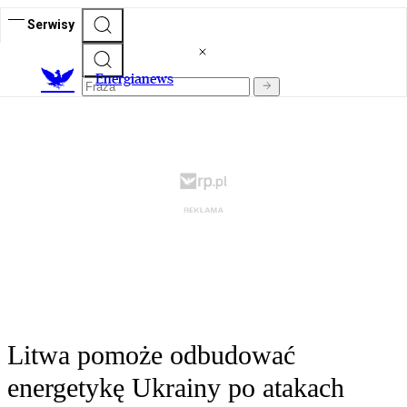
Serwisy
E
nergianews
Litwa pomoże odbudować
energetykę Ukrainy po atakach