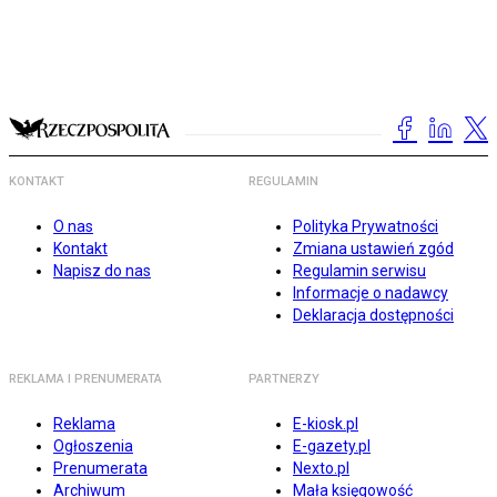
KONTAKT
REGULAMIN
O nas
Polityka Prywatności
Kontakt
Zmiana ustawień zgód
Napisz do nas
Regulamin serwisu
Informacje o nadawcy
Deklaracja dostępności
REKLAMA I PRENUMERATA
PARTNERZY
Reklama
E-kiosk.pl
Ogłoszenia
E-gazety.pl
Prenumerata
Nexto.pl
Archiwum
Mała księgowość