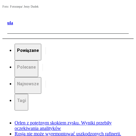
Foto: Fotorzepa/ Jerzy Dudek
ula
Powiązane
Polecane
Najnowsze
Tagi
Orlen z potężnym skokiem zysku. Wyniki przebiły
oczekiwania analityków
Rosja nie może wyremontować uszkodzonych rafinerii.