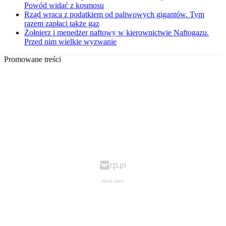
Powód widać z kosmosu
Rząd wraca z podatkiem od paliwowych gigantów. Tym
razem zapłaci także gaz
Żołnierz i menedżer naftowy w kierownictwie Naftogazu.
Przed nim wielkie wyzwanie
Promowane treści