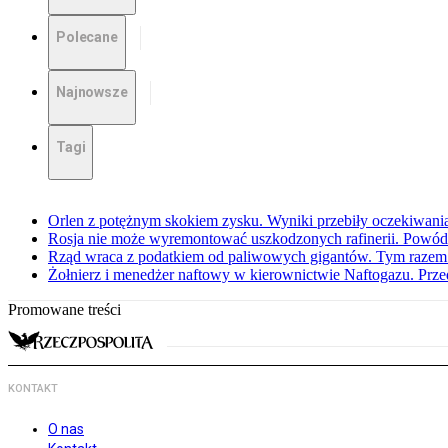
Polecane
Najnowsze
Tagi
Orlen z potężnym skokiem zysku. Wyniki przebiły oczekiwani
Rosja nie może wyremontować uszkodzonych rafinerii. Powó
Rząd wraca z podatkiem od paliwowych gigantów. Tym razem z
Żołnierz i menedżer naftowy w kierownictwie Naftogazu. Prz
Promowane treści
KONTAKT
O nas