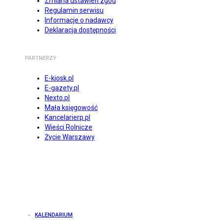
Zmiana ustawień zgód
Regulamin serwisu
Informacje o nadawcy
Deklaracja dostępności
PARTNERZY
E-kiosk.pl
E-gazety.pl
Nexto.pl
Mała księgowość
Kancelarierp.pl
Wieści Rolnicze
Życie Warszawy
KALENDARIUM