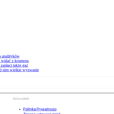
a analityków
d widać z kosmosu
apłaci także gaz
ed nim wielkie wyzwanie
REGULAMIN
Polityka Prywatności