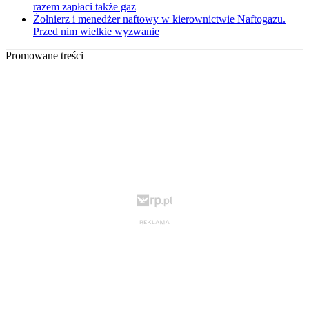
razem zapłaci także gaz
Żołnierz i menedżer naftowy w kierownictwie Naftogazu.
Przed nim wielkie wyzwanie
Promowane treści