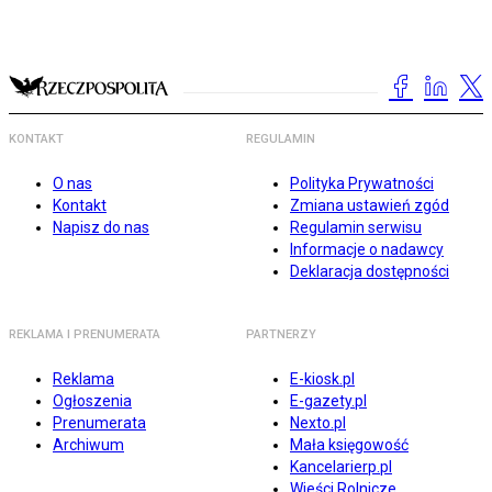
KONTAKT
REGULAMIN
O nas
Polityka Prywatności
Kontakt
Zmiana ustawień zgód
Napisz do nas
Regulamin serwisu
Informacje o nadawcy
Deklaracja dostępności
REKLAMA I PRENUMERATA
PARTNERZY
Reklama
E-kiosk.pl
Ogłoszenia
E-gazety.pl
Prenumerata
Nexto.pl
Archiwum
Mała księgowość
Kancelarierp.pl
Wieści Rolnicze