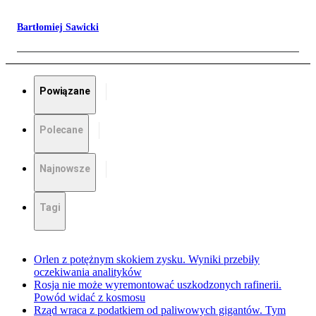
Bartłomiej Sawicki
Powiązane
Polecane
Najnowsze
Tagi
Orlen z potężnym skokiem zysku. Wyniki przebiły
oczekiwania analityków
Rosja nie może wyremontować uszkodzonych rafinerii.
Powód widać z kosmosu
Rząd wraca z podatkiem od paliwowych gigantów. Tym