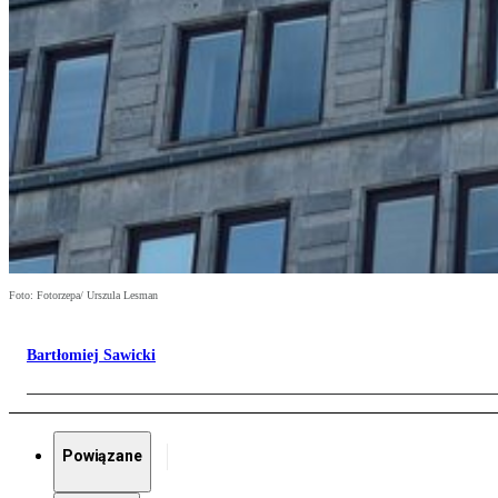
Foto: Fotorzepa/ Urszula Lesman
Bartłomiej Sawicki
Powiązane