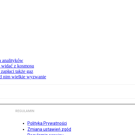
a analityków
d widać z kosmosu
apłaci także gaz
ed nim wielkie wyzwanie
REGULAMIN
Polityka Prywatności
Zmiana ustawień zgód