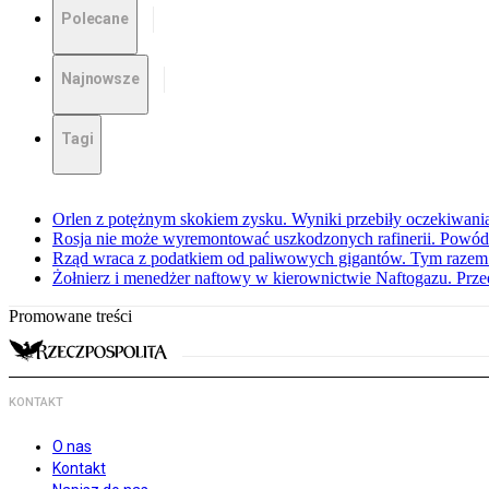
Polecane
Najnowsze
Tagi
Orlen z potężnym skokiem zysku. Wyniki przebiły oczekiwani
Rosja nie może wyremontować uszkodzonych rafinerii. Powó
Rząd wraca z podatkiem od paliwowych gigantów. Tym razem z
Żołnierz i menedżer naftowy w kierownictwie Naftogazu. Prz
Promowane treści
KONTAKT
O nas
Kontakt