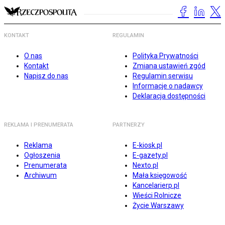
KONTAKT
REGULAMIN
O nas
Polityka Prywatności
Kontakt
Zmiana ustawień zgód
Napisz do nas
Regulamin serwisu
Informacje o nadawcy
Deklaracja dostępności
REKLAMA I PRENUMERATA
PARTNERZY
Reklama
E-kiosk.pl
Ogłoszenia
E-gazety.pl
Prenumerata
Nexto.pl
Archiwum
Mała księgowość
Kancelarierp.pl
Wieści Rolnicze
Życie Warszawy