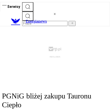
Serwisy
E
nergianews
PGNiG bliżej zakupu Tauronu
Ciepło