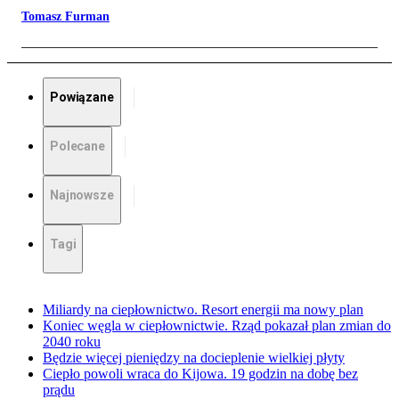
Tomasz Furman
Powiązane
Polecane
Najnowsze
Tagi
Miliardy na ciepłownictwo. Resort energii ma nowy plan
Koniec węgla w ciepłownictwie. Rząd pokazał plan zmian do
2040 roku
Będzie więcej pieniędzy na docieplenie wielkiej płyty
Ciepło powoli wraca do Kijowa. 19 godzin na dobę bez
prądu