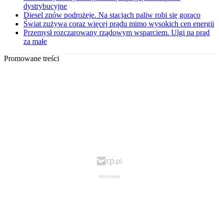
dystrybucyjne
Diesel znów podrożeje. Na stacjach paliw robi się gorąco
Świat zużywa coraz więcej prądu mimo wysokich cen energii
Przemysł rozczarowany rządowym wsparciem. Ulgi na prąd
za małe
Promowane treści