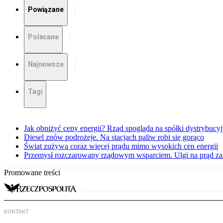
Powiązane
Polecane
Najnowsze
Tagi
Jak obniżyć ceny energii? Rząd spogląda na spółki dystrybucy
Diesel znów podrożeje. Na stacjach paliw robi się gorąco
Świat zużywa coraz więcej prądu mimo wysokich cen energii
Przemysł rozczarowany rządowym wsparciem. Ulgi na prąd za
Promowane treści
KONTAKT