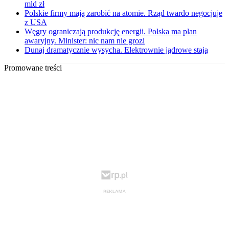
mld zł
Polskie firmy mają zarobić na atomie. Rząd twardo negocjuje
z USA
Węgry ograniczają produkcję energii. Polska ma plan
awaryjny. Minister: nic nam nie grozi
Dunaj dramatycznie wysycha. Elektrownie jądrowe stają
Promowane treści