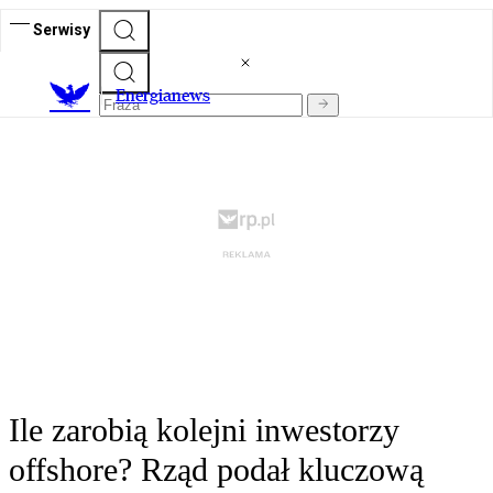
Serwisy
E
nergianews
Ile zarobią kolejni inwestorzy
offshore? Rząd podał kluczową