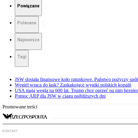
Powiązane
Polecane
Najnowsze
Tagi
JSW dostała finansowe koło ratunkowe. Państwo pożyczy spół
Węgiel wraca do łask? Zaskakujące wyniki polskich kopalń
USA mają węgla na 600 lat. Trump chce oprzeć na nim bezpie
Pomoc ARP dla JSW w ciągu najbliższych dni
Promowane treści
KONTAKT