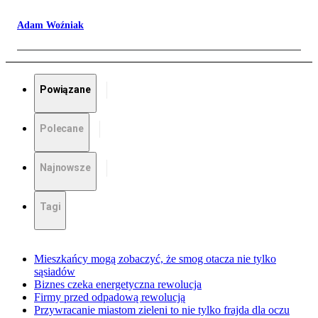
Adam Woźniak
Powiązane
Polecane
Najnowsze
Tagi
Mieszkańcy mogą zobaczyć, że smog otacza nie tylko
sąsiadów
Biznes czeka energetyczna rewolucja
Firmy przed odpadową rewolucją
Przywracanie miastom zieleni to nie tylko frajda dla oczu