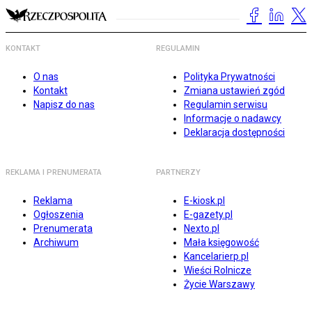
KONTAKT
REGULAMIN
O nas
Polityka Prywatności
Kontakt
Zmiana ustawień zgód
Napisz do nas
Regulamin serwisu
Informacje o nadawcy
Deklaracja dostępności
REKLAMA I PRENUMERATA
PARTNERZY
Reklama
E-kiosk.pl
Ogłoszenia
E-gazety.pl
Prenumerata
Nexto.pl
Archiwum
Mała księgowość
Kancelarierp.pl
Wieści Rolnicze
Życie Warszawy