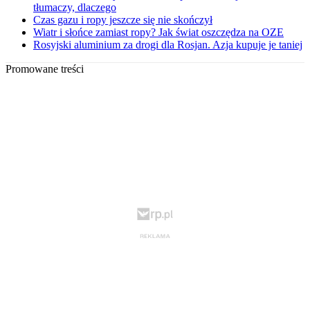
tłumaczy, dlaczego
Czas gazu i ropy jeszcze się nie skończył
Wiatr i słońce zamiast ropy? Jak świat oszczędza na OZE
Rosyjski aluminium za drogi dla Rosjan. Azja kupuje je taniej
Promowane treści