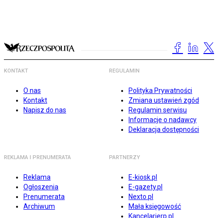
KONTAKT
REGULAMIN
O nas
Polityka Prywatności
Kontakt
Zmiana ustawień zgód
Napisz do nas
Regulamin serwisu
Informacje o nadawcy
Deklaracja dostępności
REKLAMA I PRENUMERATA
PARTNERZY
Reklama
E-kiosk.pl
Ogłoszenia
E-gazety.pl
Prenumerata
Nexto.pl
Archiwum
Mała księgowość
Kancelarierp.pl