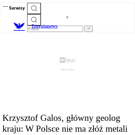
Serwisy
E
nergianews
Krzysztof Galos, główny geolog
kraju: W Polsce nie ma złóż metali