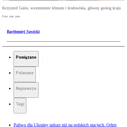
Krzysztof Galos, wiceminister klimatu i środowiska, główny geolog kraju
Foto: mat. pras.
Bartłomiej Sawicki
Powiązane
Polecane
Najnowsze
Tagi
Paliwo dla Ukrainy tańsze niż na polskich stacjach. Orlen