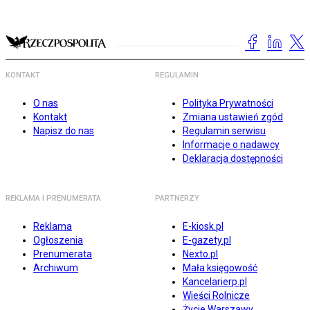
KONTAKT
REGULAMIN
O nas
Polityka Prywatności
Kontakt
Zmiana ustawień zgód
Napisz do nas
Regulamin serwisu
Informacje o nadawcy
Deklaracja dostępności
REKLAMA I PRENUMERATA
PARTNERZY
Reklama
E-kiosk.pl
Ogłoszenia
E-gazety.pl
Prenumerata
Nexto.pl
Archiwum
Mała księgowość
Kancelarierp.pl
Wieści Rolnicze
Życie Warszawy