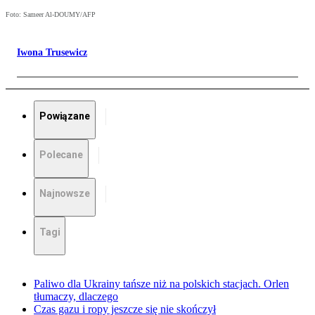
Foto: Sameer Al-DOUMY/AFP
Iwona Trusewicz
Powiązane
Polecane
Najnowsze
Tagi
Paliwo dla Ukrainy tańsze niż na polskich stacjach. Orlen
tłumaczy, dlaczego
Czas gazu i ropy jeszcze się nie skończył