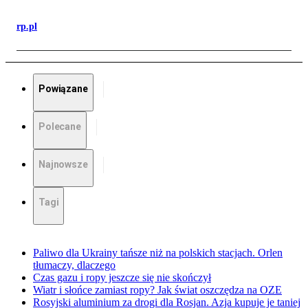
rp.pl
Powiązane
Polecane
Najnowsze
Tagi
Paliwo dla Ukrainy tańsze niż na polskich stacjach. Orlen
tłumaczy, dlaczego
Czas gazu i ropy jeszcze się nie skończył
Wiatr i słońce zamiast ropy? Jak świat oszczędza na OZE
Rosyjski aluminium za drogi dla Rosjan. Azja kupuje je taniej