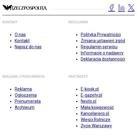
KONTAKT
REGULAMIN
O nas
Polityka Prywatności
Kontakt
Zmiana ustawień zgód
Napisz do nas
Regulamin serwisu
Informacje o nadawcy
Deklaracja dostępności
REKLAMA I PRENUMERATA
PARTNERZY
Reklama
E-kiosk.pl
Ogłoszenia
E-gazety.pl
Prenumerata
Nexto.pl
Archiwum
Mała księgowość
Kancelarierp.pl
Wieści Rolnicze
Życie Warszawy