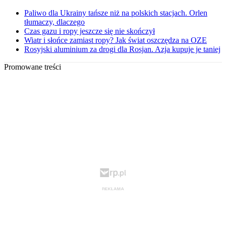
Paliwo dla Ukrainy tańsze niż na polskich stacjach. Orlen
tłumaczy, dlaczego
Czas gazu i ropy jeszcze się nie skończył
Wiatr i słońce zamiast ropy? Jak świat oszczędza na OZE
Rosyjski aluminium za drogi dla Rosjan. Azja kupuje je taniej
Promowane treści