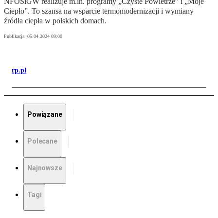
NFOŚiGW realizuje m.in. programy „Czyste Powietrze” i „Moje
Ciepło”. To szansa na wsparcie termomodernizacji i wymiany
źródła ciepła w polskich domach.
Publikacja:
05.04.2024 09:00
rp.pl
Powiązane
Polecane
Najnowsze
Tagi