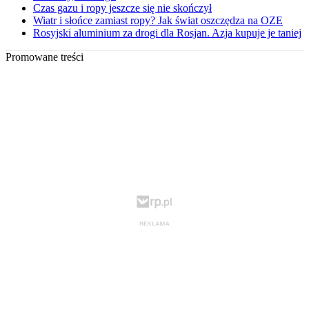
Czas gazu i ropy jeszcze się nie skończył
Wiatr i słońce zamiast ropy? Jak świat oszczędza na OZE
Rosyjski aluminium za drogi dla Rosjan. Azja kupuje je taniej
Promowane treści