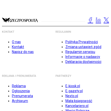
KONTAKT
REGULAMIN
O nas
Polityka Prywatności
Kontakt
Zmiana ustawień zgód
Napisz do nas
Regulamin serwisu
Informacje o nadawcy
Deklaracja dostępności
REKLAMA I PRENUMERATA
PARTNERZY
Reklama
E-kiosk.pl
Ogłoszenia
E-gazety.pl
Prenumerata
Nexto.pl
Archiwum
Mała księgowość
Kancelarierp.pl
Wieści Rolnicze