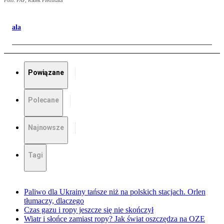
Foto: PAP, Radek Pietruszka
ala
Powiązane
Polecane
Najnowsze
Tagi
Paliwo dla Ukrainy tańsze niż na polskich stacjach. Orlen
tłumaczy, dlaczego
Czas gazu i ropy jeszcze się nie skończył
Wiatr i słońce zamiast ropy? Jak świat oszczędza na OZE