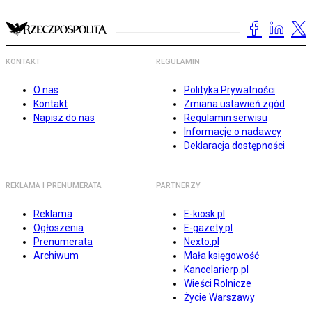
KONTAKT
REGULAMIN
O nas
Polityka Prywatności
Kontakt
Zmiana ustawień zgód
Napisz do nas
Regulamin serwisu
Informacje o nadawcy
Deklaracja dostępności
REKLAMA I PRENUMERATA
PARTNERZY
Reklama
E-kiosk.pl
Ogłoszenia
E-gazety.pl
Prenumerata
Nexto.pl
Archiwum
Mała księgowość
Kancelarierp.pl
Wieści Rolnicze
Życie Warszawy