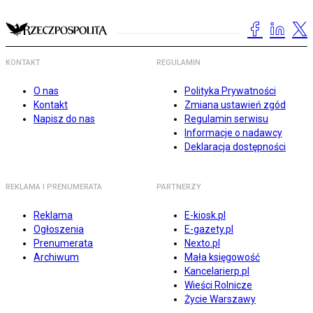
KONTAKT
REGULAMIN
O nas
Polityka Prywatności
Kontakt
Zmiana ustawień zgód
Napisz do nas
Regulamin serwisu
Informacje o nadawcy
Deklaracja dostępności
REKLAMA I PRENUMERATA
PARTNERZY
Reklama
E-kiosk.pl
Ogłoszenia
E-gazety.pl
Prenumerata
Nexto.pl
Archiwum
Mała księgowość
Kancelarierp.pl
Wieści Rolnicze
Życie Warszawy