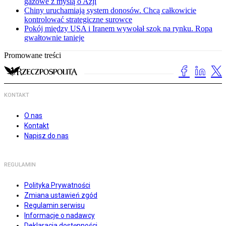
gazowe z myślą o Azji
Chiny uruchamiają system donosów. Chcą całkowicie
kontrolować strategiczne surowce
Pokój między USA i Iranem wywołał szok na rynku. Ropa
gwałtownie tanieje
Promowane treści
KONTAKT
O nas
Kontakt
Napisz do nas
REGULAMIN
Polityka Prywatności
Zmiana ustawień zgód
Regulamin serwisu
Informacje o nadawcy
Deklaracja dostępności