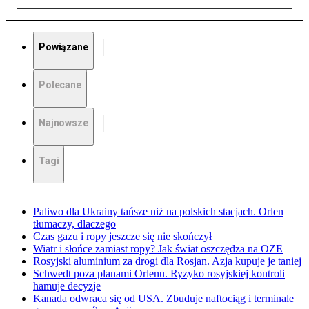
Powiązane
Polecane
Najnowsze
Tagi
Paliwo dla Ukrainy tańsze niż na polskich stacjach. Orlen
tłumaczy, dlaczego
Czas gazu i ropy jeszcze się nie skończył
Wiatr i słońce zamiast ropy? Jak świat oszczędza na OZE
Rosyjski aluminium za drogi dla Rosjan. Azja kupuje je taniej
Schwedt poza planami Orlenu. Ryzyko rosyjskiej kontroli
hamuje decyzje
Kanada odwraca się od USA. Zbuduje naftociąg i terminale