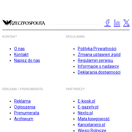
KONTAKT
REGULAMIN
O nas
Polityka Prywatności
Kontakt
Zmiana ustawień zgód
Napisz do nas
Regulamin serwisu
Informacje o nadawcy
Deklaracja dostępności
REKLAMA I PRENUMERATA
PARTNERZY
Reklama
E-kiosk.pl
Ogłoszenia
E-gazety.pl
Prenumerata
Nexto.pl
Archiwum
Mała księgowość
Kancelarierp.pl
Wieści Rolnicze