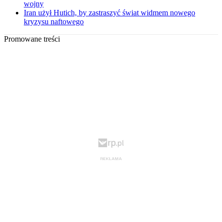
wojny
Iran użył Hutich, by zastraszyć świat widmem nowego
kryzysu naftowego
Promowane treści