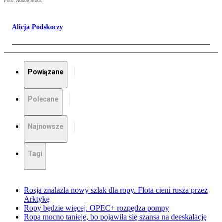
Foto: Adobe Stock
Alicja Podskoczy
Powiązane
Polecane
Najnowsze
Tagi
Rosja znalazła nowy szlak dla ropy. Flota cieni rusza przez
Arktykę
Ropy będzie więcej. OPEC+ rozpędza pompy
Ropa mocno tanieje, bo pojawiła się szansa na deeskalację