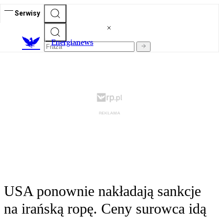
Serwisy
E
nergianews
USA ponownie nakładają sankcje
na irańską ropę. Ceny surowca idą