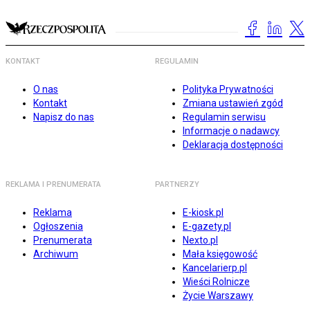
KONTAKT
REGULAMIN
O nas
Polityka Prywatności
Kontakt
Zmiana ustawień zgód
Napisz do nas
Regulamin serwisu
Informacje o nadawcy
Deklaracja dostępności
REKLAMA I PRENUMERATA
PARTNERZY
Reklama
E-kiosk.pl
Ogłoszenia
E-gazety.pl
Prenumerata
Nexto.pl
Archiwum
Mała księgowość
Kancelarierp.pl
Wieści Rolnicze
Życie Warszawy