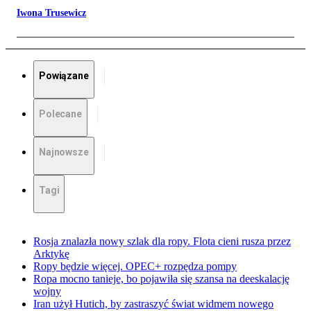
Iwona Trusewicz
Powiązane
Polecane
Najnowsze
Tagi
Rosja znalazła nowy szlak dla ropy. Flota cieni rusza przez
Arktykę
Ropy będzie więcej. OPEC+ rozpędza pompy
Ropa mocno tanieje, bo pojawiła się szansa na deeskalację
wojny
Iran użył Hutich, by zastraszyć świat widmem nowego