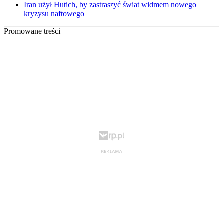
Iran użył Hutich, by zastraszyć świat widmem nowego
kryzysu naftowego
Promowane treści