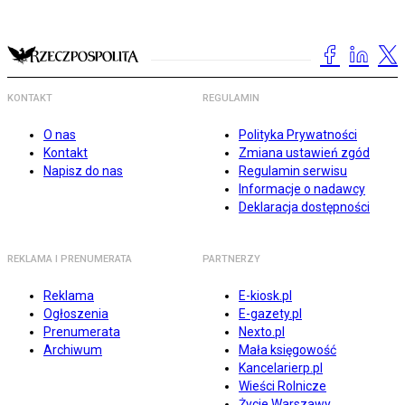
KONTAKT
REGULAMIN
O nas
Polityka Prywatności
Kontakt
Zmiana ustawień zgód
Napisz do nas
Regulamin serwisu
Informacje o nadawcy
Deklaracja dostępności
REKLAMA I PRENUMERATA
PARTNERZY
Reklama
E-kiosk.pl
Ogłoszenia
E-gazety.pl
Prenumerata
Nexto.pl
Archiwum
Mała księgowość
Kancelarierp.pl
Wieści Rolnicze
Życie Warszawy