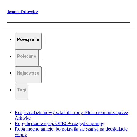
Iwona Trusewicz
Powiązane
Polecane
Najnowsze
Tagi
Rosja znalazła nowy szlak dla ropy. Flota cieni rusza przez
Arktykę
Ropy będzie więcej. OPEC+ rozpędza pompy
Ropa mocno tanieje, bo pojawiła się szansa na deeskalację
wojny