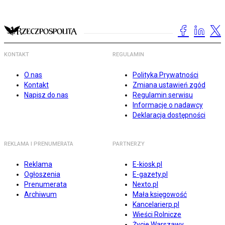
KONTAKT
REGULAMIN
O nas
Polityka Prywatności
Kontakt
Zmiana ustawień zgód
Napisz do nas
Regulamin serwisu
Informacje o nadawcy
Deklaracja dostępności
REKLAMA I PRENUMERATA
PARTNERZY
Reklama
E-kiosk.pl
Ogłoszenia
E-gazety.pl
Prenumerata
Nexto.pl
Archiwum
Mała księgowość
Kancelarierp.pl
Wieści Rolnicze
Życie Warszawy