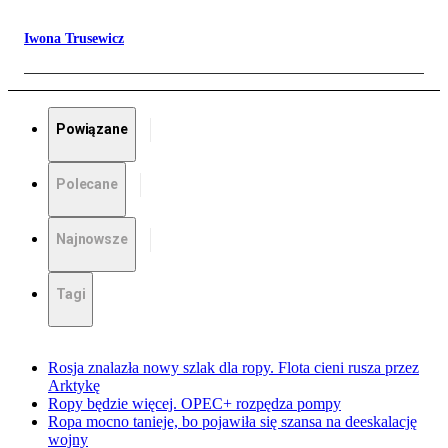
Iwona Trusewicz
Powiązane
Polecane
Najnowsze
Tagi
Rosja znalazła nowy szlak dla ropy. Flota cieni rusza przez
Arktykę
Ropy będzie więcej. OPEC+ rozpędza pompy
Ropa mocno tanieje, bo pojawiła się szansa na deeskalację
wojny