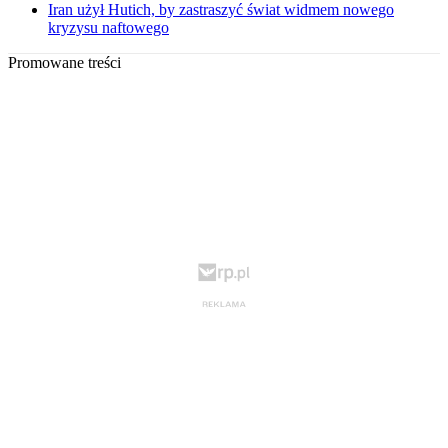
Iran użył Hutich, by zastraszyć świat widmem nowego
kryzysu naftowego
Promowane treści