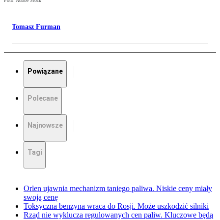
Foto: Adobe Stock
Tomasz Furman
Powiązane
Polecane
Najnowsze
Tagi
Orlen ujawnia mechanizm taniego paliwa. Niskie ceny miały
swoją cenę
Toksyczna benzyna wraca do Rosji. Może uszkodzić silniki
Rząd nie wyklucza regulowanych cen paliw. Kluczowe będą