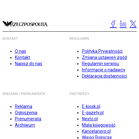
KONTAKT
REGULAMIN
O nas
Polityka Prywatności
Kontakt
Zmiana ustawień zgód
Napisz do nas
Regulamin serwisu
Informacje o nadawcy
Deklaracja dostępności
REKLAMA I PRENUMERATA
PARTNERZY
Reklama
E-kiosk.pl
Ogłoszenia
E-gazety.pl
Prenumerata
Nexto.pl
Archiwum
Mała księgowość
Kancelarierp.pl
Wieści Rolnicze