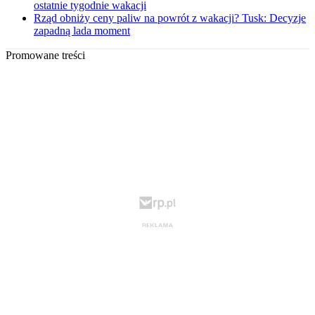
ostatnie tygodnie wakacji
Rząd obniży ceny paliw na powrót z wakacji? Tusk: Decyzje
zapadną lada moment
Promowane treści