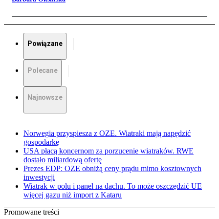
Powiązane
Polecane
Najnowsze
Norwegia przyspiesza z OZE. Wiatraki mają napędzić
gospodarkę
USA płacą koncernom za porzucenie wiatraków. RWE
dostało miliardową ofertę
Prezes EDP: OZE obniżą ceny prądu mimo kosztownych
inwestycji
Wiatrak w polu i panel na dachu. To może oszczędzić UE
więcej gazu niż import z Kataru
Promowane treści