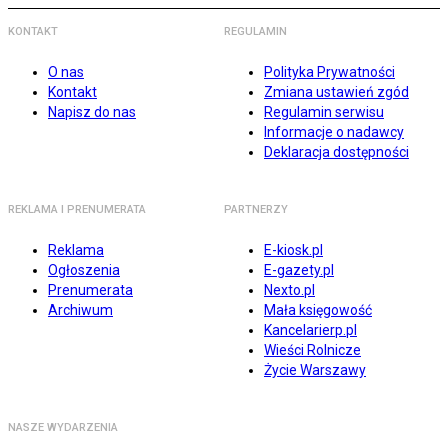
KONTAKT
REGULAMIN
O nas
Polityka Prywatności
Kontakt
Zmiana ustawień zgód
Napisz do nas
Regulamin serwisu
Informacje o nadawcy
Deklaracja dostępności
REKLAMA I PRENUMERATA
PARTNERZY
Reklama
E-kiosk.pl
Ogłoszenia
E-gazety.pl
Prenumerata
Nexto.pl
Archiwum
Mała księgowość
Kancelarierp.pl
Wieści Rolnicze
Życie Warszawy
NASZE WYDARZENIA